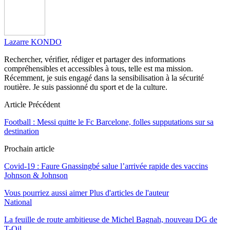
Lazarre KONDO
Rechercher, vérifier, rédiger et partager des informations
compréhensibles et accessibles à tous, telle est ma mission.
Récemment, je suis engagé dans la sensibilisation à la sécurité
routière. Je suis passionné du sport et de la culture.
Article Précédent
Football : Messi quitte le Fc Barcelone, folles supputations sur sa
destination
Prochain article
Covid-19 : Faure Gnassingbé salue l’arrivée rapide des vaccins
Johnson & Johnson
Vous pourriez aussi aimer
Plus d'articles de l'auteur
National
La feuille de route ambitieuse de Michel Bagnah, nouveau DG de
T-Oil