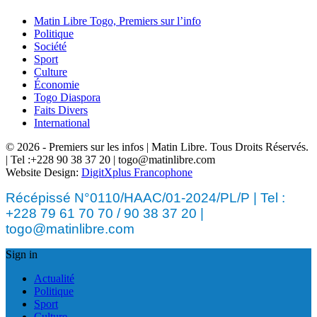
Matin Libre Togo, Premiers sur l’info
Politique
Société
Sport
Culture
Économie
Togo Diaspora
Faits Divers
International
© 2026 - Premiers sur les infos | Matin Libre. Tous Droits Réservés.
| Tel :+228 90 38 37 20 | togo@matinlibre.com
Website Design:
DigitXplus Francophone
Récépissé N°0110/HAAC/01-2024/PL/P | Tel :
+228 79 61 70 70 / 90 38 37 20 |
togo@matinlibre.com
Sign in
Actualité
Politique
Sport
Culture