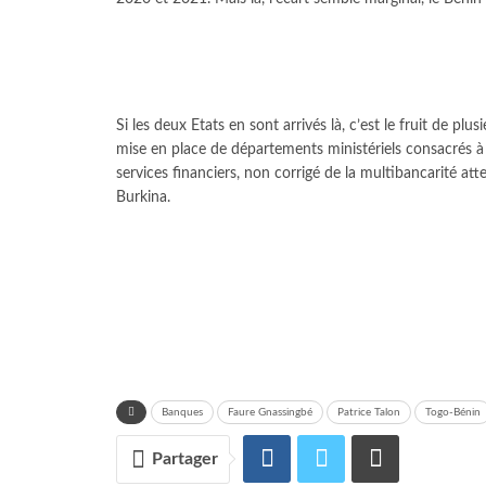
Si les deux Etats en sont arrivés là, c’est le fruit de p
mise en place de départements ministériels consacrés à l’i
services financiers, non corrigé de la multibancarité a
Burkina.
Banques
Faure Gnassingbé
Patrice Talon
Togo-Bénin
Partager