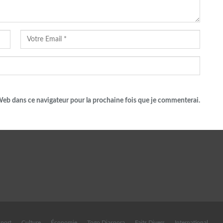
eb dans ce navigateur pour la prochaine fois que je commenterai.
port
Culture
Économie
Togo Diaspora
Faits Divers
International