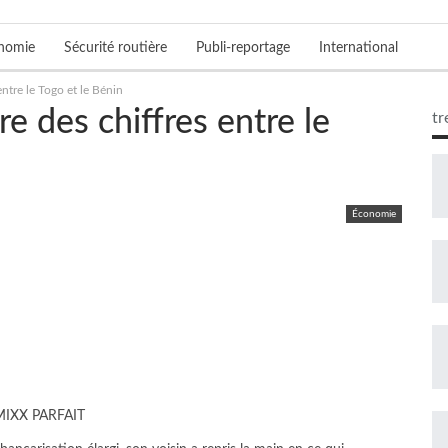
nomie
Sécurité routière
Publi-reportage
International
entre le Togo et le Bénin
re des chiffres entre le
tr
Économie