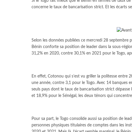
Si le Togo fait mieux que le Bénin en termes de taux de b
concerne le taux de bancarisation strict. Et les écarts 
Selon les données publiées ce mercredi 28 septembre par
Bénin conforte sa position de leader dans la sous-régi
31,2% en 2020, contre 30,1% en 2021 pour le Togo, ap
En effet, Cotonou qui s’est vu griller la politesse entre
une année, contre 3,1 pour le Togo. Avec 14 banques en a
seuls pays dont le taux de bancarisation strict dépasse
et 18,9% pour le Sénégal, les deux ténors qui concentr
Pour sa part, le Togo consolide aussi sa position de lead
personnes physiques titulaires de comptes dans les inst
2020 et 2021. Mais là, l’écart semble marginal, le Bénin