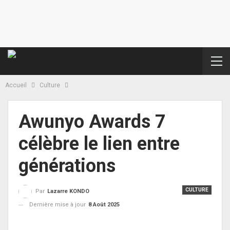
Accueil
Culture
Awunyo Awards 7
célèbre le lien entre
générations
CULTURE
Par
Lazarre KONDO
Dernière mise à jour
8 Août 2025