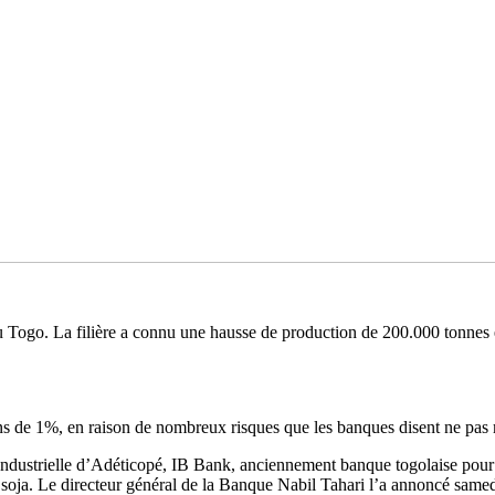
u Togo.
La filière a connu une hausse de production de 200.000 tonnes
ins de
1%
, en raison de nombreux risques que les banques disent ne pas m
ndustrielle d’
Adéticopé
,
IB
Bank
, anciennement banque togolaise pour
soja.
Le directeur général de la Banque Nabil
Tahari
l’a annoncé samedi