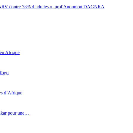
sous ARV contre 78% d’adultes », prof Anoumou DAGNRA
 en Afrique
 Togo
ys d’Afrique
 Dakar pour une…