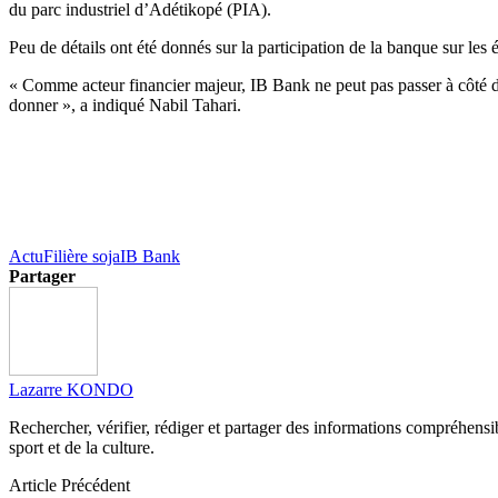
du parc industriel d’
Adétikopé
(PIA)
.
Peu de détails ont été donnés sur la participation de la banque sur les 
« Comme acteur financier majeur,
IB
Bank
ne peut pas passer à côté d
donner », a indiqué Nabil
Tahari
.
Actu
Filière soja
IB Bank
Partager
Lazarre KONDO
Rechercher, vérifier, rédiger et partager des informations compréhensibl
sport et de la culture.
Article Précédent