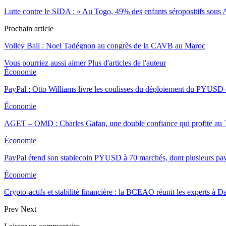
Lutte contre le SIDA : « Au Togo, 49% des enfants séropositifs 
Prochain article
Volley Ball : Noel Tadégnon au congrès de la CAVB au Maroc
Vous pourriez aussi aimer
Plus d'articles de l'auteur
Économie
PayPal : Otto Williams livre les coulisses du déploiement du PYUSD
Économie
AGET – OMD : Charles Gafan, une double confiance qui profite au
Économie
PayPal étend son stablecoin PYUSD à 70 marchés, dont plusieurs pa
Économie
Crypto-actifs et stabilité financière : la BCEAO réunit les experts à
Prev
Next