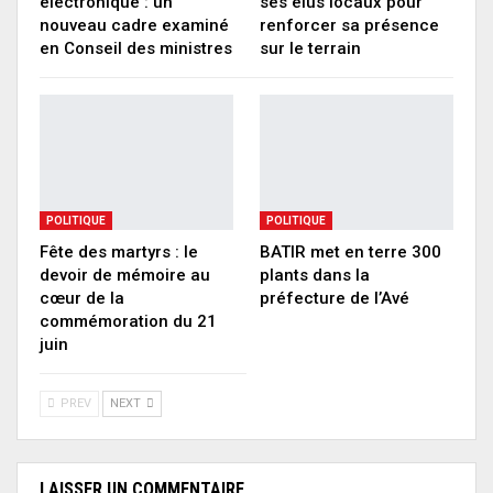
électronique : un
ses élus locaux pour
nouveau cadre examiné
renforcer sa présence
en Conseil des ministres
sur le terrain
POLITIQUE
POLITIQUE
Fête des martyrs : le
BATIR met en terre 300
devoir de mémoire au
plants dans la
cœur de la
préfecture de l’Avé
commémoration du 21
juin
PREV
NEXT
LAISSER UN COMMENTAIRE