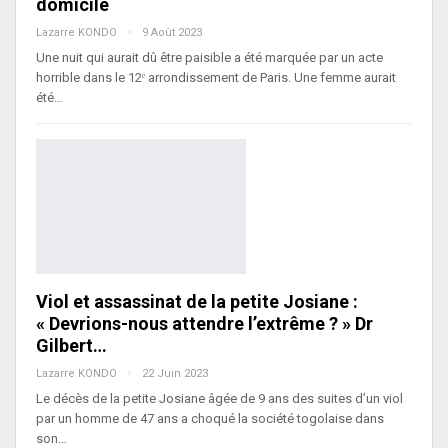
domicile
Lazarre KONDO
9 Août 2023
Une nuit qui aurait dû être paisible a été marquée par un acte
horrible dans le 12ᵉ arrondissement de Paris. Une femme aurait
été…
Viol et assassinat de la petite Josiane :
« Devrions-nous attendre l’extrême ? » Dr
Gilbert…
Lazarre KONDO
22 Juin 2023
Le décès de la petite Josiane âgée de 9 ans des suites d’un viol
par un homme de 47 ans a choqué la société togolaise dans
son…