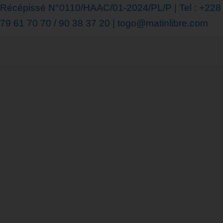
Récépissé N°0110/HAAC/01-2024/PL/P | Tel : +228
79 61 70 70 / 90 38 37 20 | togo@matinlibre.com