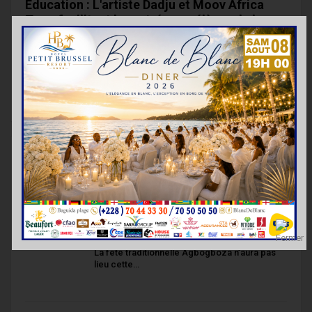
Éducation : L'artiste Dadju et Moov Africa
Togo facilitent la rentrée aux élèves de la
commune…
Lazarre KONDO
16 Sep 2022
Quelques heures après son arrivée dans la capitale togolaise
pour deux concerts live, Dadju, l'artiste de la chanson française
a…
TRENDING NOW
PayPal : Otto Williams livre les coulisses du
déploiement du…
La fête traditionnelle Agbogboza n’aura pas
lieu cette…