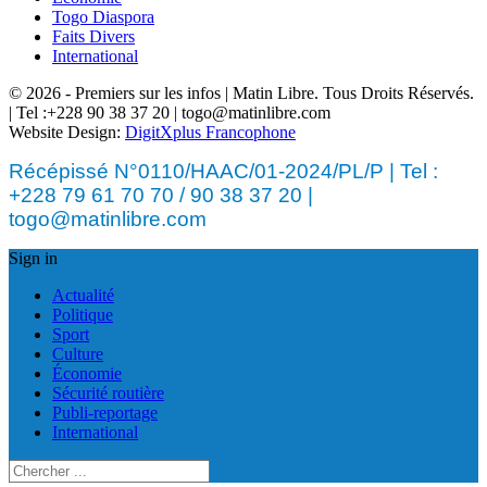
Togo Diaspora
Faits Divers
International
© 2026 - Premiers sur les infos | Matin Libre. Tous Droits Réservés.
| Tel :+228 90 38 37 20 | togo@matinlibre.com
Website Design:
DigitXplus Francophone
Récépissé N°0110/HAAC/01-2024/PL/P | Tel :
+228 79 61 70 70 / 90 38 37 20 |
togo@matinlibre.com
Sign in
Actualité
Politique
Sport
Culture
Économie
Sécurité routière
Publi-reportage
International