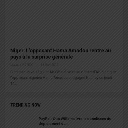
Niger: L’opposant Hama Amadou rentre au
pays à la surprise générale
Lazarre KONDO
14 Nov 2019
C’est par un vol régulier Air Côte d’Ivoire au départ d’Abidjan que
l’opposant nigérien Hama Amadou a regagné Niamey ce jeudi
14…
TRENDING NOW
PayPal : Otto Williams livre les coulisses du
déploiement du…