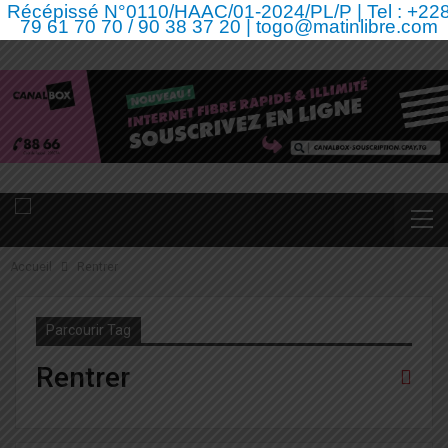
Récépissé N°0110/HAAC/01-2024/PL/P | Tel : +22
79 61 70 70 / 90 38 37 20 | togo@matinlibre.com
Accueil
Rentrer
Parcourir Tag
Rentrer