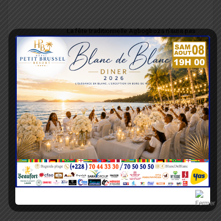
La fête traditionnelle Agbogboza n’aura pas
lieu cette…
La Grande Retrouvaille des ressortissants de
Kplélé Govié…
Togo : la carte professionnelle désormais
obligatoire pour…
Inondations : le gouvernement débloque 1,14
milliard FCFA…