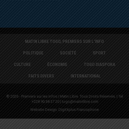
MATIN LIBRE TOGO, PREMIERS SUR L’INFO
POLITIQUE
SOCIÉTÉ
SPORT
CULTURE
ÉCONOMIE
TOGO DIASPORA
FAITS DIVERS
INTERNATIONAL
© 2026 - Premiers sur les infos | Matin Libre. Tous Droits Réservés. | Tel
:+228 90 38 37 20 | togo@matinlibre.com
Website Design:
DigitXplus Francophone