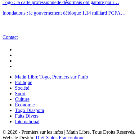
Togo : la carte professionnelle désormais obligatoire pour…
Inondations : le gouvernement débloque 1,14 milliard FCFA…
Contact
Matin Libre Togo, Premiers sur l’info
Politique
Société
Sport
Culture
Économie
Togo Diaspora
Faits Divers
International
© 2026 - Premiers sur les infos | Matin Libre. Tous Droits Réservés.
Website Design:
DigitXplus Francophone