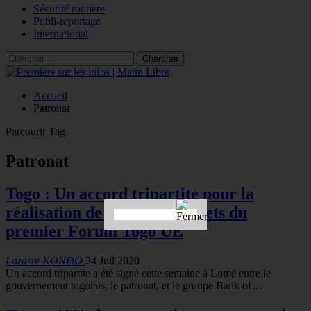
Sécurité routière
Publi-reportage
International
Accueil
Patronat
Parcourir Tag
Patronat
Togo : Un accord tripartite pour la
réalisation de plusieurs projets du
premier Forum Togo UE
Lazarre KONDO
24 Juil 2020
Un accord tripartite a été signé cette semaine à Lomé entre le
gouvernement togolais, le patronat, et le groupe Bank of…