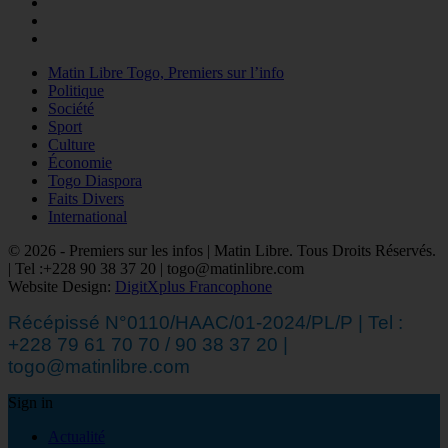
Matin Libre Togo, Premiers sur l’info
Politique
Société
Sport
Culture
Économie
Togo Diaspora
Faits Divers
International
© 2026 - Premiers sur les infos | Matin Libre. Tous Droits Réservés.
| Tel :+228 90 38 37 20 | togo@matinlibre.com
Website Design:
DigitXplus Francophone
Récépissé N°0110/HAAC/01-2024/PL/P | Tel :
+228 79 61 70 70 / 90 38 37 20 |
togo@matinlibre.com
Sign in
Actualité