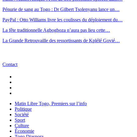
Pénurie de sang au Togo : Dr Gilbert Tsolenyanu lance un…
PayPal : Otto Williams livre les coulisses du déploiement du…
La fête traditionnelle Agbogboza n’aura pas lieu cette…
La Grande Retrouvaille des ressortissants de Kplélé Govié…
Contact
Matin Libre Togo, Premiers sur l’info
Politique
Société
Sport
Culture
Économie
Togo Diaspora