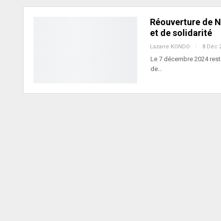
Réouverture de No
et de solidarité
Lazarre KONDO
8 Déc 
Le 7 décembre 2024 reste
de…