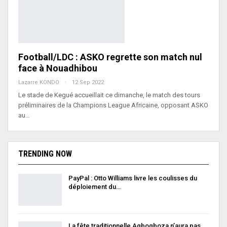
Football/LDC : ASKO regrette son match nul
face à Nouadhibou
Lazarre KONDO
12 Sep 2022
Le stade de Kegué accueillait ce dimanche, le match des tours
préliminaires de la Champions League Africaine, opposant ASKO
au…
TRENDING NOW
PayPal : Otto Williams livre les coulisses du
déploiement du…
La fête traditionnelle Agbogboza n’aura pas