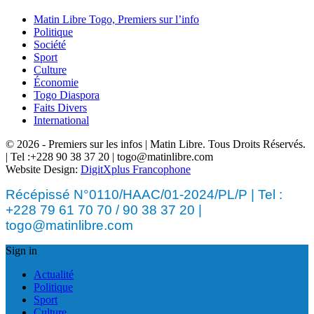
Matin Libre Togo, Premiers sur l’info
Politique
Société
Sport
Culture
Économie
Togo Diaspora
Faits Divers
International
© 2026 - Premiers sur les infos | Matin Libre. Tous Droits Réservés.
| Tel :+228 90 38 37 20 | togo@matinlibre.com
Website Design:
DigitXplus Francophone
Récépissé N°0110/HAAC/01-2024/PL/P | Tel :
+228 79 61 70 70 / 90 38 37 20 |
togo@matinlibre.com
Sign in
Actualité
Politique
Sport
Culture