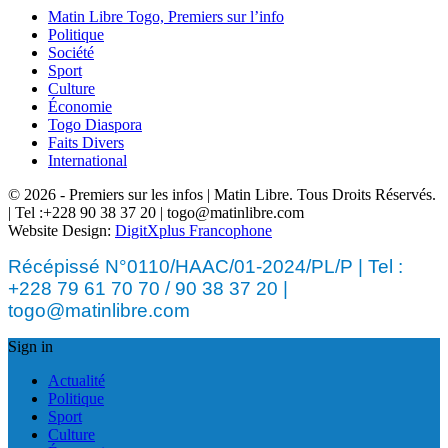
Matin Libre Togo, Premiers sur l’info
Politique
Société
Sport
Culture
Économie
Togo Diaspora
Faits Divers
International
© 2026 - Premiers sur les infos | Matin Libre. Tous Droits Réservés.
| Tel :+228 90 38 37 20 | togo@matinlibre.com
Website Design:
DigitXplus Francophone
Récépissé N°0110/HAAC/01-2024/PL/P | Tel :
+228 79 61 70 70 / 90 38 37 20 |
togo@matinlibre.com
Sign in
Actualité
Politique
Sport
Culture