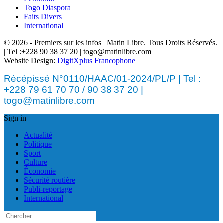
Togo Diaspora
Faits Divers
International
© 2026 - Premiers sur les infos | Matin Libre. Tous Droits Réservés.
| Tel :+228 90 38 37 20 | togo@matinlibre.com
Website Design:
DigitXplus Francophone
Récépissé N°0110/HAAC/01-2024/PL/P | Tel :
+228 79 61 70 70 / 90 38 37 20 |
togo@matinlibre.com
Sign in
Actualité
Politique
Sport
Culture
Économie
Sécurité routière
Publi-reportage
International