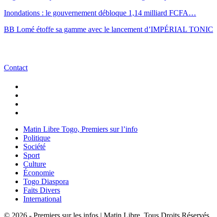
Inondations : le gouvernement débloque 1,14 milliard FCFA…
BB Lomé étoffe sa gamme avec le lancement d’IMPÉRIAL TONIC
Contact
Matin Libre Togo, Premiers sur l’info
Politique
Société
Sport
Culture
Économie
Togo Diaspora
Faits Divers
International
© 2026 - Premiers sur les infos | Matin Libre. Tous Droits Réservés.