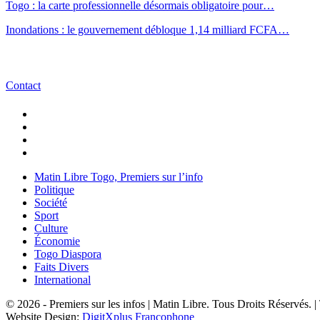
Togo : la carte professionnelle désormais obligatoire pour…
Inondations : le gouvernement débloque 1,14 milliard FCFA…
Contact
Matin Libre Togo, Premiers sur l’info
Politique
Société
Sport
Culture
Économie
Togo Diaspora
Faits Divers
International
© 2026 - Premiers sur les infos | Matin Libre. Tous Droits Réservés.
Website Design:
DigitXplus Francophone