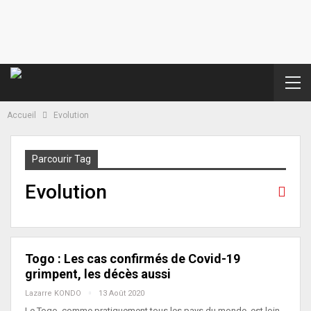
Accueil
Evolution
Parcourir Tag
Evolution
Togo : Les cas confirmés de Covid-19
grimpent, les décès aussi
Lazarre KONDO
13 Août 2020
Le Togo, comme pratiquement tous les pays du monde, est loin