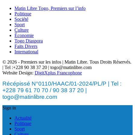
Matin Libre Togo, Premiers sur l’info
Politique
Société
Sport
Culture
Économie
Togo Diaspora
Faits Divers
International
© 2026 - Premiers sur les infos | Matin Libre. Tous Droits Réservés.
| Tel :+228 90 38 37 20 | togo@matinlibre.com
Website Design:
DigitXplus Francophone
Récépissé N°0110/HAAC/01-2024/PL/P | Tel :
+228 79 61 70 70 / 90 38 37 20 |
togo@matinlibre.com
Sign in
Actualité
Politique
Sport
Culture