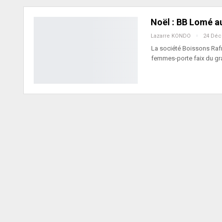
Noël : BB Lomé a
Lazarre KONDO
24 Déc
La société Boissons Raf
femmes-porte faix du g