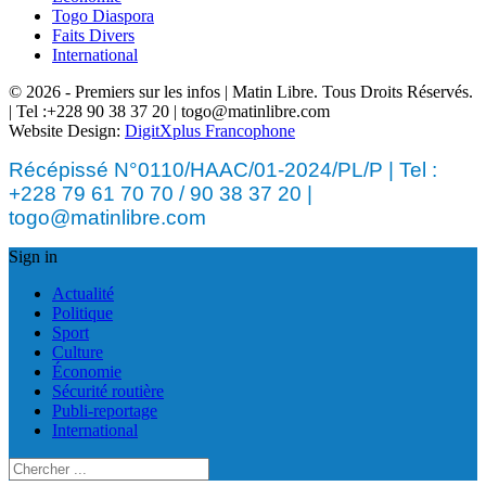
Togo Diaspora
Faits Divers
International
© 2026 - Premiers sur les infos | Matin Libre. Tous Droits Réservés.
| Tel :+228 90 38 37 20 | togo@matinlibre.com
Website Design:
DigitXplus Francophone
Récépissé N°0110/HAAC/01-2024/PL/P | Tel :
+228 79 61 70 70 / 90 38 37 20 |
togo@matinlibre.com
Sign in
Actualité
Politique
Sport
Culture
Économie
Sécurité routière
Publi-reportage
International