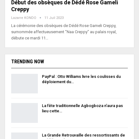
Début des obsèques de Dédé Rose Gameli
Creppy
Lazarre KONDO
11 Juil 2023
La cérémonie des obsèques de Dédé Rose Gameli Creppy,
surnommée affectueusement "Naa Creppy" au palais royal,
débute ce mardi 11…
TRENDING NOW
PayPal : Otto Williams livre les coulisses du
déploiement du…
La fête traditionnelle Agbogboza n’aura pas
lieu cette…
La Grande Retrouvaille des ressortissants de