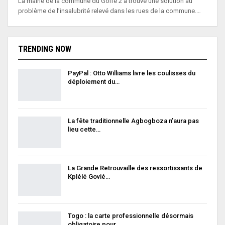
La mairie de la commune du Golfe 2 a trouvé une solution au
problème de l’insalubrité relevé dans les rues de la commune.…
TRENDING NOW
PayPal : Otto Williams livre les coulisses du
déploiement du…
La fête traditionnelle Agbogboza n’aura pas
lieu cette…
La Grande Retrouvaille des ressortissants de
Kplélé Govié…
Togo : la carte professionnelle désormais
obligatoire pour…