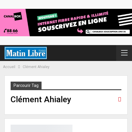
Accueil
Clément Ahialey
Parcourir Tag
Clément Ahialey