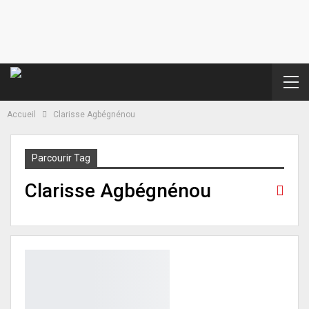
Accueil
Clarisse Agbégnénou
Parcourir Tag
Clarisse Agbégnénou