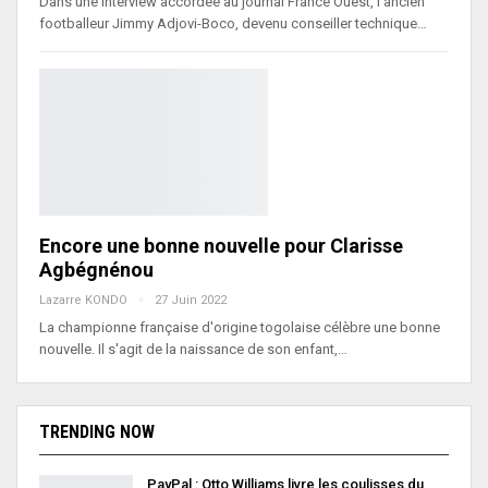
Dans une interview accordée au journal France Ouest, l’ancien
footballeur Jimmy Adjovi-Boco, devenu conseiller technique…
Encore une bonne nouvelle pour Clarisse
Agbégnénou
Lazarre KONDO
27 Juin 2022
La championne française d'origine togolaise célèbre une bonne
nouvelle. Il s'agit de la naissance de son enfant,…
TRENDING NOW
PayPal : Otto Williams livre les coulisses du