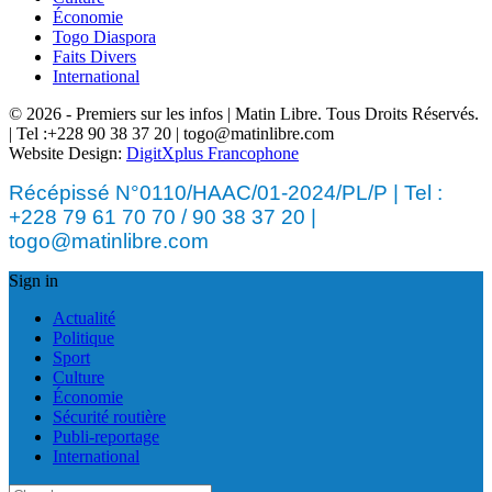
Économie
Togo Diaspora
Faits Divers
International
© 2026 - Premiers sur les infos | Matin Libre. Tous Droits Réservés.
| Tel :+228 90 38 37 20 | togo@matinlibre.com
Website Design:
DigitXplus Francophone
Récépissé N°0110/HAAC/01-2024/PL/P | Tel :
+228 79 61 70 70 / 90 38 37 20 |
togo@matinlibre.com
Sign in
Actualité
Politique
Sport
Culture
Économie
Sécurité routière
Publi-reportage
International