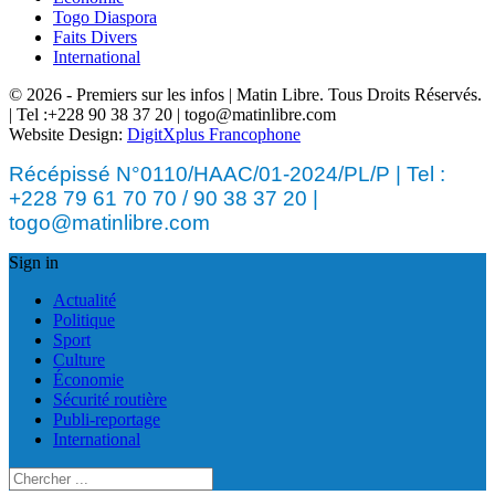
Togo Diaspora
Faits Divers
International
© 2026 - Premiers sur les infos | Matin Libre. Tous Droits Réservés.
| Tel :+228 90 38 37 20 | togo@matinlibre.com
Website Design:
DigitXplus Francophone
Récépissé N°0110/HAAC/01-2024/PL/P | Tel :
+228 79 61 70 70 / 90 38 37 20 |
togo@matinlibre.com
Sign in
Actualité
Politique
Sport
Culture
Économie
Sécurité routière
Publi-reportage
International