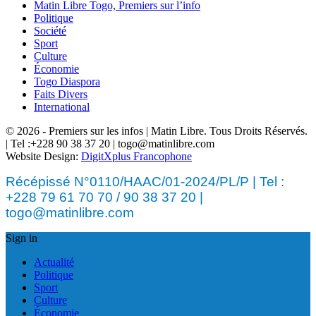
Matin Libre Togo, Premiers sur l’info
Politique
Société
Sport
Culture
Économie
Togo Diaspora
Faits Divers
International
© 2026 - Premiers sur les infos | Matin Libre. Tous Droits Réservés.
| Tel :+228 90 38 37 20 | togo@matinlibre.com
Website Design:
DigitXplus Francophone
Récépissé N°0110/HAAC/01-2024/PL/P | Tel :
+228 79 61 70 70 / 90 38 37 20 |
togo@matinlibre.com
Sign in
Actualité
Politique
Sport
Culture
Économie