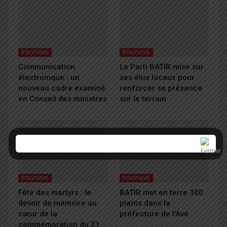
POLITIQUE
POLITIQUE
Communication
Le Parti BATIR mise sur
électronique : un
ses élus locaux pour
nouveau cadre examiné
renforcer sa présence
en Conseil des ministres
sur le terrain
POLITIQUE
POLITIQUE
Fête des martyrs : le
BATIR met en terre 300
devoir de mémoire au
plants dans la
cœur de la
préfecture de l’Avé
commémoration du 21