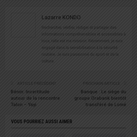
Lazarre KONDO
Rechercher, vérifier, rédiger et partager des
informations compréhensibles et accessibles à
tous, telle est ma mission. Récemment, je suis
engagé dans la sensibilisation à la sécurité
routière. Je suis passionné du sport et de la
culture.
ARTICLE PRÉCÉDENT
PROCHAIN ARTICLE
Bénin: Incertitude
Banque : Le siège du
autour de la rencontre
groupe Orabank bientôt
Talon – Yayi
transféré de Lomé
VOUS POURRIEZ AUSSI AIMER