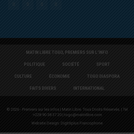
MATIN LIBRE TOGO, PREMIERS SUR L’INFO
POLITIQUE
SOCIÉTÉ
SPORT
CULTURE
ÉCONOMIE
TOGO DIASPORA
FAITS DIVERS
INTERNATIONAL
© 2026 - Premiers sur les infos | Matin Libre. Tous Droits Réservés. | Tel
:+228 90 38 37 20 | togo@matinlibre.com
Website Design:
DigitXplus Francophone