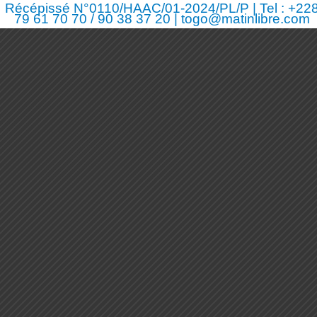
Récépissé N°0110/HAAC/01-2024/PL/P | Tel : +22
79 61 70 70 / 90 38 37 20 | togo@matinlibre.com