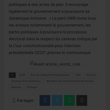
politiques à des actes de paix. Il encourage
également le gouvernement a poursuivre sa
dynamique inclusive. » Le parti UNIR invite tous
les acteurs notamment le gouvernement, les
partis politiques à poursuivre le processus
électoral dans le respect du canevas indiqué par
la Cour constitutionnelle pour l’élection
présidentielle 2020″, précise le communiqué.
2020
Bloc de la Majorité Présidentielle
CENI
Election
Elections Présidentielles
Ministère de l'administration territoriale
National
Politique
Partager