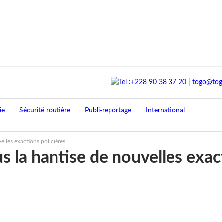
ie
Sécurité routière
Publi-reportage
International
elles exactions policières
 la hantise de nouvelles exact