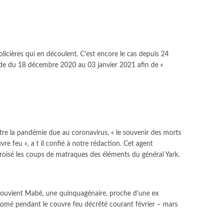
icières qui en découlent. C’est encore le cas depuis 24
riode du 18 décembre 2020 au 03 janvier 2021 afin de «
tre la pandémie due au coronavirus, « le souvenir des morts
e feu », a t il confié à notre rédaction. Cet agent
croisé les coups de matraques des éléments du général Yark.
e souvient Mabé, une quinquagénaire, proche d’une ex
Lomé pendant le couvre feu décrété courant février – mars