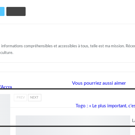
s informations compréhensibles et accessibles à tous, telle est ma mission. Récem
 culture.
Vous pourriez aussi aimer
’Accra
PREV
NEXT
Togo : « Le plus important, c’
L