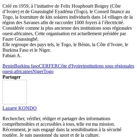
Créé en 1959, à l’initiative de Felix Houphouët Boigny (Côte
d’Ivoire) et de Gnassingbé Eyadéma (Togo), le Conseil finance au
Togo, la fourniture de kits solaires individuels dans 14 villages de la
région des Savanes afin de raccorder 1000 foyers à l’électricité.
Considérée comme la plus ancienne des institutions sous régionales
ouest-africaines, Cette organisation est actuellement présidée par
Faure Gnassingbé.
Elle regroupe des pays tels, le Togo, le Bénin, la Côte d’Ivoire, le
Burkina Faso et le Niger.
Fabian A.
Benin
Burkina faso
CERFER
Côte d'Ivoire
institutions sous régionales
ouest-africaines
Niger
Togo
Partager
Lazarre KONDO
Rechercher, vérifier, rédiger et partager des informations
compréhensibles et accessibles à tous, telle est ma mission.
Récemment, je suis engagé dans la sensibilisation à la sécurité
routière. Je suis passionné du sport et de la culture.