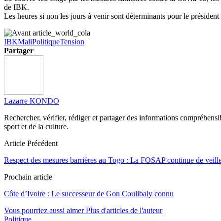
de IBK.
Les heures si non les jours à venir sont déterminants pour le président 
IBK
Mali
Politique
Tension
Partager
Lazarre KONDO
Rechercher, vérifier, rédiger et partager des informations compréhensibl
sport et de la culture.
Article Précédent
Respect des mesures barrières au Togo : La FOSAP continue de veille
Prochain article
Côte d’Ivoire : Le successeur de Gon Coulibaly connu
Vous pourriez aussi aimer
Plus d'articles de l'auteur
Politique