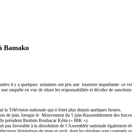
r à Bamako
utées il y a quelques semaines ont pris une tournure inquiétante ce ven
ir une enquête en vue de situer les responsabilités et décider de sanction
ut la Télévision nationale qui n’émet plus depuis quelques heures.
ois de juin, lorsque le Mouvement du 5 juin-Rassemblement des forces 
t du président Ibrahim Boubacar Kéita (« IBK »).
était pas favorable à la dissolution de l’Assemblée nationale égaleme
ections législatives de mars et avril, dont les résultats sont contestés s