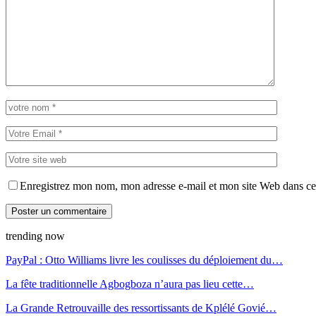
Enregistrez mon nom, mon adresse e-mail et mon site Web dans ce 
trending now
PayPal : Otto Williams livre les coulisses du déploiement du…
La fête traditionnelle Agbogboza n’aura pas lieu cette…
La Grande Retrouvaille des ressortissants de Kplélé Govié…