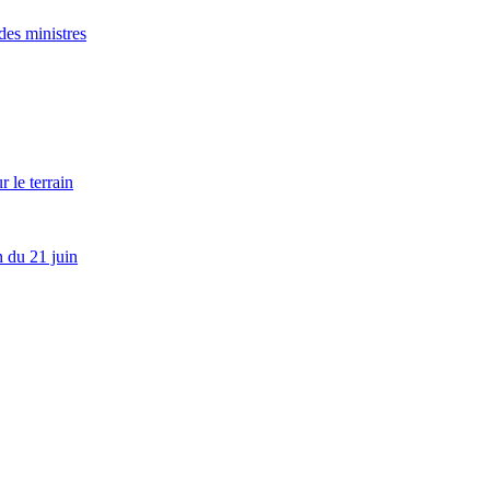
es ministres
 le terrain
 du 21 juin