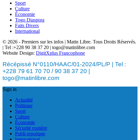
Sport
Culture
Économie
Togo Diaspora
Faits Divers
International
© 2026 - Premiers sur les infos | Matin Libre. Tous Droits Réservés.
| Tel :+228 90 38 37 20 | togo@matinlibre.com
Website Design:
DigitXplus Francophone
Récépissé N°0110/HAAC/01-2024/PL/P | Tel :
+228 79 61 70 70 / 90 38 37 20 |
togo@matinlibre.com
Sign in
Actualité
Politique
Sport
Culture
Économie
Sécurité routière
Publi-reportage
International