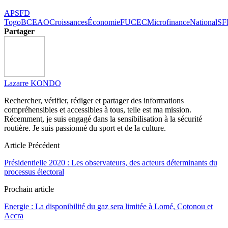
APSFD
Togo
BCEAO
Croissances
Économie
FUCEC
Microfinance
National
SF
Partager
Lazarre KONDO
Rechercher, vérifier, rédiger et partager des informations
compréhensibles et accessibles à tous, telle est ma mission.
Récemment, je suis engagé dans la sensibilisation à la sécurité
routière. Je suis passionné du sport et de la culture.
Article Précédent
Présidentielle 2020 : Les observateurs, des acteurs déterminants du
processus électoral
Prochain article
Energie : La disponibilité du gaz sera limitée à Lomé, Cotonou et
Accra