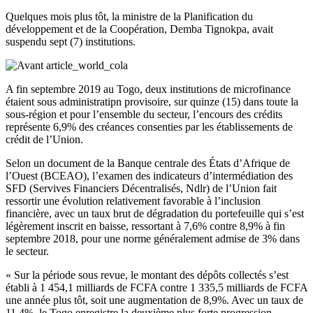
Quelques mois plus tôt, la ministre de la Planification du
développement et de la Coopération, Demba Tignokpa, avait
suspendu sept (7) institutions.
A fin septembre 2019 au Togo, deux institutions de microfinance
étaient sous administratipn provisoire, sur quinze (15) dans toute la
sous-région et pour l’ensemble du secteur, l’encours des crédits
représente 6,9% des créances consenties par les établissements de
crédit de l’Union.
Selon un document de la Banque centrale des États d’Afrique de
l’Ouest (BCEAO), l’examen des indicateurs d’intermédiation des
SFD (Servives Financiers Décentralisés, Ndlr) de l’Union fait
ressortir une évolution relativement favorable à l’inclusion
financière, avec un taux brut de dégradation du portefeuille qui s’est
légèrement inscrit en baisse, ressortant à 7,6% contre 8,9% à fin
septembre 2018, pour une norme généralement admise de 3% dans
le secteur.
« Sur la période sous revue, le montant des dépôts collectés s’est
établi à 1 454,1 milliards de FCFA contre 1 335,5 milliards de FCFA
une année plus tôt, soit une augmentation de 8,9%. Avec un taux de
11,4%, le Togo enregistre la deuxième plus forte progression