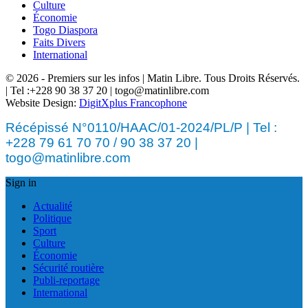
Culture
Économie
Togo Diaspora
Faits Divers
International
© 2026 - Premiers sur les infos | Matin Libre. Tous Droits Réservés.
| Tel :+228 90 38 37 20 | togo@matinlibre.com
Website Design:
DigitXplus Francophone
Récépissé N°0110/HAAC/01-2024/PL/P | Tel :
+228 79 61 70 70 / 90 38 37 20 |
togo@matinlibre.com
Sign in
Actualité
Politique
Sport
Culture
Économie
Sécurité routière
Publi-reportage
International