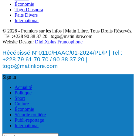
Économie
Togo Diaspora
Faits Divers
International
© 2026 - Premiers sur les infos | Matin Libre. Tous Droits Réservés.
| Tel :+228 90 38 37 20 | togo@matinlibre.com
Website Design:
DigitXplus Francophone
Récépissé N°0110/HAAC/01-2024/PL/P | Tel :
+228 79 61 70 70 / 90 38 37 20 |
togo@matinlibre.com
Sign in
Actualité
Politique
Sport
Culture
Économie
Sécurité routière
Publi-reportage
International