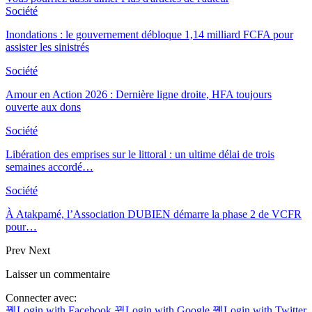
Société
Inondations : le gouvernement débloque 1,14 milliard FCFA pour
assister les sinistrés
Société
Amour en Action 2026 : Dernière ligne droite, HFA toujours
ouverte aux dons
Société
Libération des emprises sur le littoral : un ultime délai de trois
semaines accordé…
Société
À Atakpamé, l’Association DUBIEN démarre la phase 2 de VCFR
pour…
Prev
Next
Laisser un commentaire
Connecter avec:
Login with Facebook
Login with Google
Login with Twitter