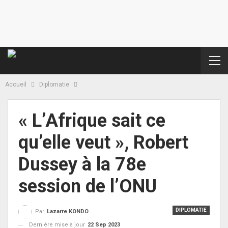
Accueil
Diplomatie
« L’Afrique sait ce
qu’elle veut », Robert
Dussey à la 78e
session de l’ONU
DIPLOMATIE
Par
Lazarre KONDO
Dernière mise à jour
22 Sep 2023