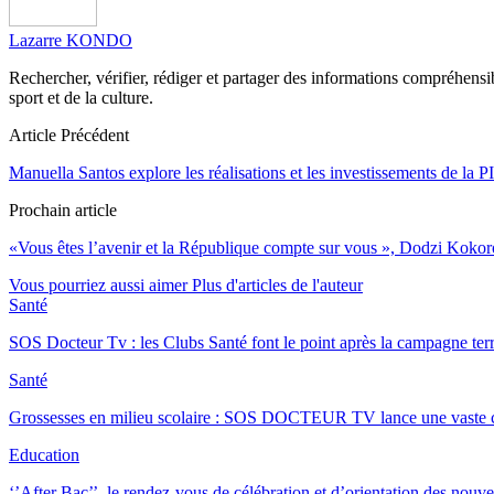
Lazarre KONDO
Rechercher, vérifier, rédiger et partager des informations compréhensibl
sport et de la culture.
Article Précédent
Manuella Santos explore les réalisations et les investissements de la P
Prochain article
«Vous êtes l’avenir et la République compte sur vous », Dodzi Koko
Vous pourriez aussi aimer
Plus d'articles de l'auteur
Santé
SOS Docteur Tv : les Clubs Santé font le point après la campagne ter
Santé
Grossesses en milieu scolaire : SOS DOCTEUR TV lance une vast
Education
‘’After Bac’’, le rendez-vous de célébration et d’orientation des no