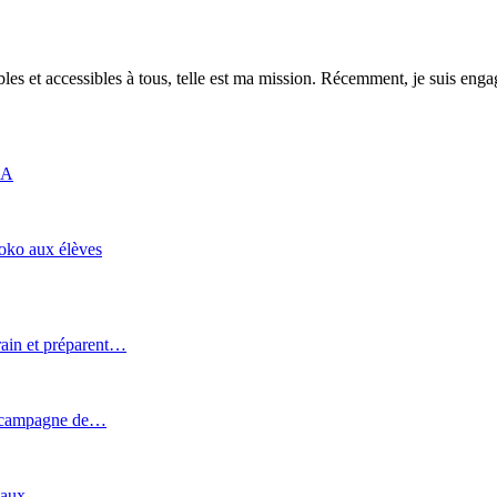
es et accessibles à tous, telle est ma mission. Récemment, je suis engagé
IA
roko aux élèves
rain et préparent…
e campagne de…
uveaux…