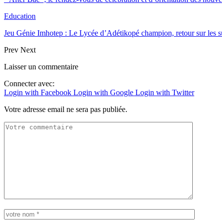
Education
Jeu Génie Imhotep : Le Lycée d’Adétikopé champion, retour sur les 
Prev
Next
Laisser un commentaire
Connecter avec:
Login with Facebook
Login with Google
Login with Twitter
Votre adresse email ne sera pas publiée.