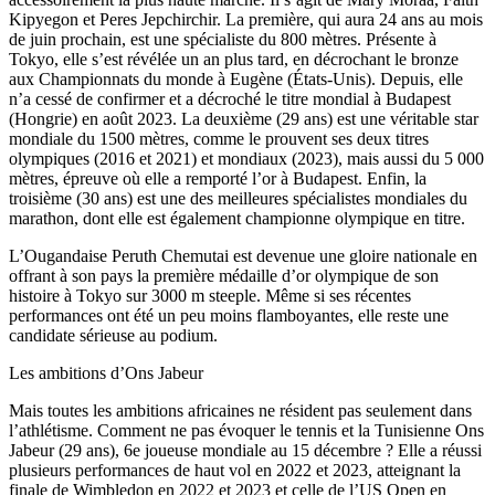
Kipyegon et Peres Jepchirchir. La première, qui aura 24 ans au mois
de juin prochain, est une spécialiste du 800 mètres. Présente à
Tokyo, elle s’est révélée un an plus tard, en décrochant le bronze
aux Championnats du monde à Eugène (États-Unis). Depuis, elle
n’a cessé de confirmer et a décroché le titre mondial à Budapest
(Hongrie) en août 2023. La deuxième (29 ans) est une véritable star
mondiale du 1500 mètres, comme le prouvent ses deux titres
olympiques (2016 et 2021) et mondiaux (2023), mais aussi du 5 000
mètres, épreuve où elle a remporté l’or à Budapest. Enfin, la
troisième (30 ans) est une des meilleures spécialistes mondiales du
marathon, dont elle est également championne olympique en titre.
L’Ougandaise Peruth Chemutai est devenue une gloire nationale en
offrant à son pays la première médaille d’or olympique de son
histoire à Tokyo sur 3000 m steeple. Même si ses récentes
performances ont été un peu moins flamboyantes, elle reste une
candidate sérieuse au podium.
Les ambitions d’Ons Jabeur
Mais toutes les ambitions africaines ne résident pas seulement dans
l’athlétisme. Comment ne pas évoquer le tennis et la Tunisienne Ons
Jabeur (29 ans), 6e joueuse mondiale au 15 décembre ? Elle a réussi
plusieurs performances de haut vol en 2022 et 2023, atteignant la
finale de Wimbledon en 2022 et 2023 et celle de l’US Open en