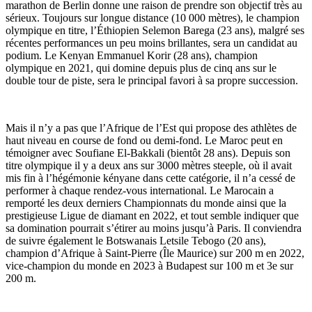
marathon de Berlin donne une raison de prendre son objectif très au
sérieux. Toujours sur longue distance (10 000 mètres), le champion
olympique en titre, l’Éthiopien Selemon Barega (23 ans), malgré ses
récentes performances un peu moins brillantes, sera un candidat au
podium. Le Kenyan Emmanuel Korir (28 ans), champion
olympique en 2021, qui domine depuis plus de cinq ans sur le
double tour de piste, sera le principal favori à sa propre succession.
Mais il n’y a pas que l’Afrique de l’Est qui propose des athlètes de
haut niveau en course de fond ou demi-fond. Le Maroc peut en
témoigner avec Soufiane El-Bakkali (bientôt 28 ans). Depuis son
titre olympique il y a deux ans sur 3000 mètres steeple, où il avait
mis fin à l’hégémonie kényane dans cette catégorie, il n’a cessé de
performer à chaque rendez-vous international. Le Marocain a
remporté les deux derniers Championnats du monde ainsi que la
prestigieuse Ligue de diamant en 2022, et tout semble indiquer que
sa domination pourrait s’étirer au moins jusqu’à Paris. Il conviendra
de suivre également le Botswanais Letsile Tebogo (20 ans),
champion d’Afrique à Saint-Pierre (Île Maurice) sur 200 m en 2022,
vice-champion du monde en 2023 à Budapest sur 100 m et 3e sur
200 m.