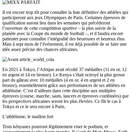
Il est encore trop tôt pour connaître la liste définitive des athlètes qui
participeront aux jeux Olympiques de Paris. Certaines épreuves de
qualification auront lieu dans les semaines qui précéderont
l’ouverture de cette compétition sportive – la plus suivie de la
planète avec la Coupe du monde de football –, et il faudra encore
patienter pour connaître l’intégralité des heureuses et heureux élus.
Mais à sept mois de l’événement, il est déjà possible de se faire une
idée assez précise des chances africaines.
En 2021 à Tokyo, l’Afrique avait récolté 37 médailles (11 en or, 12
en argent et 14 en bronze). Le Kenya s’était octroyé la plus grosse
part du gâteau avec 10 médailles (4 en or, 4 en argent et 2 en
bronze), essentiellement grâce aux performances de ses athlètes en
athlétisme. C’est d’ailleurs dans cette discipline aux multiples
épreuves (course, marche, sauts, lancers et épreuves combinées) que
les perspectives africaines seront les plus élevées. Ce fût le cas à
Tokyo et ce le sera encore à Paris.
L’athlétisme, le maillon fort
Trois kényanes pourront légitimement viser le podium, et
accessoirement la plus haute marche. Il s’agit de Mary Moraa, Faith