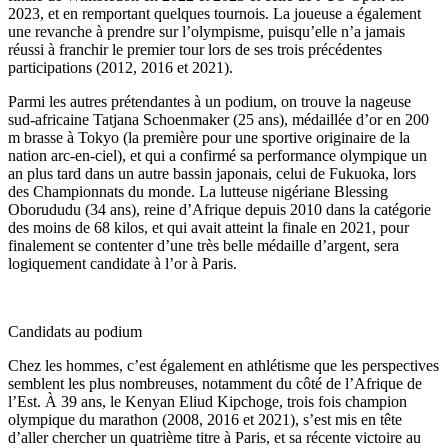
2023, et en remportant quelques tournois. La joueuse a également
une revanche à prendre sur l’olympisme, puisqu’elle n’a jamais
réussi à franchir le premier tour lors de ses trois précédentes
participations (2012, 2016 et 2021).
Parmi les autres prétendantes à un podium, on trouve la nageuse
sud-africaine Tatjana Schoenmaker (25 ans), médaillée d’or en 200
m brasse à Tokyo (la première pour une sportive originaire de la
nation arc-en-ciel), et qui a confirmé sa performance olympique un
an plus tard dans un autre bassin japonais, celui de Fukuoka, lors
des Championnats du monde. La lutteuse nigériane Blessing
Oborududu (34 ans), reine d’Afrique depuis 2010 dans la catégorie
des moins de 68 kilos, et qui avait atteint la finale en 2021, pour
finalement se contenter d’une très belle médaille d’argent, sera
logiquement candidate à l’or à Paris.
Candidats au podium
Chez les hommes, c’est également en athlétisme que les perspectives
semblent les plus nombreuses, notamment du côté de l’Afrique de
l’Est. À 39 ans, le Kenyan Eliud Kipchoge, trois fois champion
olympique du marathon (2008, 2016 et 2021), s’est mis en tête
d’aller chercher un quatrième titre à Paris, et sa récente victoire au