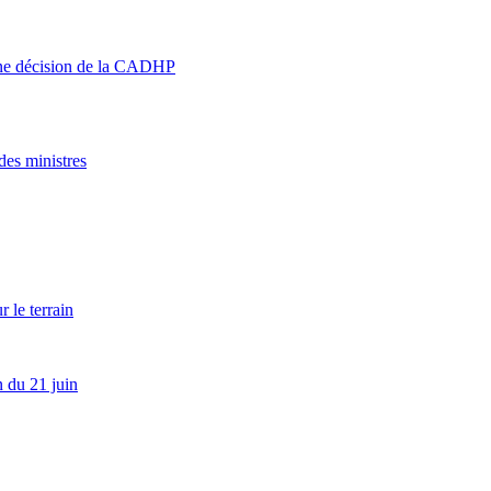
’une décision de la CADHP
es ministres
 le terrain
 du 21 juin