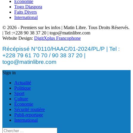
Économie
Togo Diaspora
Faits Divers
International
© 2026 - Premiers sur les infos | Matin Libre. Tous Droits Réservés.
| Tel :+228 90 38 37 20 | togo@matinlibre.com
Website Design:
DigitXplus Francophone
Récépissé N°0110/HAAC/01-2024/PL/P | Tel :
+228 79 61 70 70 / 90 38 37 20 |
togo@matinlibre.com
Sign in
Actualité
Politique
Sport
Culture
Économie
Sécurité routière
Publi-reportage
International