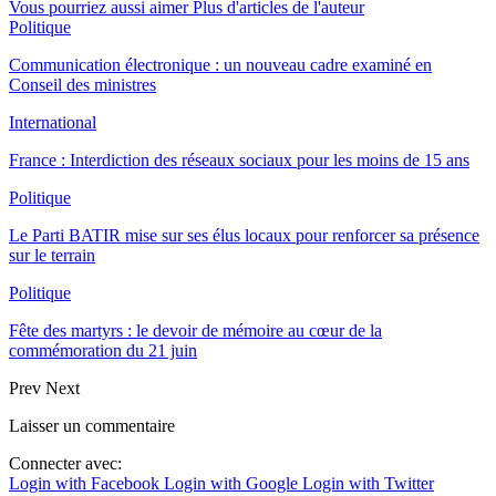
Vous pourriez aussi aimer
Plus d'articles de l'auteur
Politique
Communication électronique : un nouveau cadre examiné en
Conseil des ministres
International
France : Interdiction des réseaux sociaux pour les moins de 15 ans
Politique
Le Parti BATIR mise sur ses élus locaux pour renforcer sa présence
sur le terrain
Politique
Fête des martyrs : le devoir de mémoire au cœur de la
commémoration du 21 juin
Prev
Next
Laisser un commentaire
Connecter avec:
Login with Facebook
Login with Google
Login with Twitter